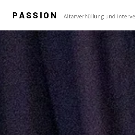
P A S S I O N
Altarverhüllung und Interv